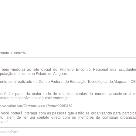
rmata_Centro%
 bem vindo(a) ao site oficial do Primeiro Encontro Regional dos Estudante
utação realizado no Estado de Alagoas.
ento será realizado no Centro Federal de Educação Tecnológica de Alagoas - C
ocê faz parte da maior rede de relacionamentos do mundo, associe-se à n
nidade, disponível no seguinte endereço:
://www.orkut.com/Community.aspx?cmm=20963189
 você poderá interagir com as pessoas que estão se organizando para particip
to, além de ter um contato direto com os membros da comissão organizad
cipe!
mas notícias