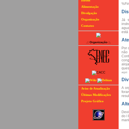
Hotéis
%Fi
Alimentação
Dis
Divulgação
Organização
Já s
ins
Contatos
agua
está
Ate
.:: Organização ::.
Por 
não 
Con
cong
aloj
ques
aqui
Div
A or
Aviso de Atualização
fora
Últimas Modificações
resu
Projeto Gráfico
Alt
Devi
do I
manh