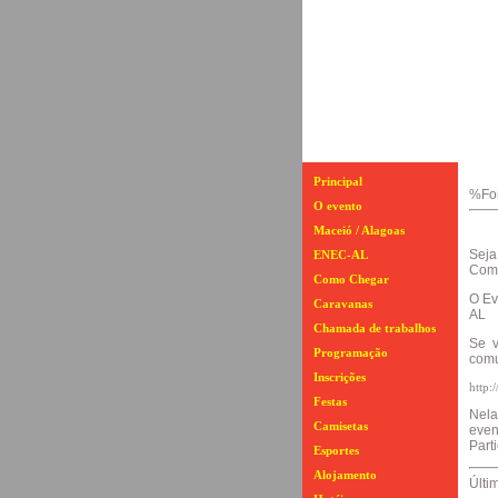
Principal
%Fo
O evento
Maceió / Alagoas
Seja
ENEC-AL
Comp
Como Chegar
O Ev
Caravanas
AL
Chamada de trabalhos
Se v
Programação
comu
Inscrições
http
Festas
Nela
Camisetas
even
Parti
Esportes
Alojamento
Últi