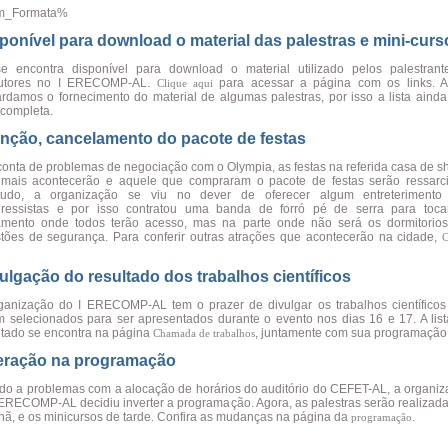
m_Formata%
ponível para download o material das palestras e mini-curs
e encontra disponível para download o material utilizado pelos palestrant
trutores no I ERECOMP-AL.
para acessar a página com os links. A
Clique aqui
rdamos o fornecimento do material de algumas palestras, por isso a lista aind
 completa.
nção, cancelamento do pacote de festas
conta de problemas de negociação com o Olympia, as festas na referida casa de 
mais acontecerão e aquele que compraram o pacote de festas serão ressarci
tudo, a organização se viu no dever de oferecer algum entreterimento
ressistas e por isso contratou uma banda de forró pé de serra para toca
amento onde todos terão acesso, mas na parte onde não será os dormitorios
tões de segurança. Para conferir outras atrações que acontecerão na cidade,
C
ulgação do resultado dos trabalhos científicos
ganização do I ERECOMP-AL tem o prazer de divulgar os trabalhos científicos
m selecionados para ser apresentados durante o evento nos dias 16 e 17. A lis
ltado se encontra na página
, juntamente com sua programação
Chamada de trabalhos
eração na programação
do a problemas com a alocação de horários do auditório do CEFET-AL, a organi
 ERECOMP-AL decidiu inverter a programação. Agora, as palestras serão realizad
ã, e os minicursos de tarde. Confira as mudanças na página da
.
programação