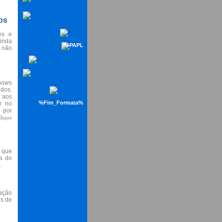
os
es e
inda
a não
shows
dos.
 aos
%Fim_Formata%
r no
 por
lique
 que
ta do
.
zação
as de