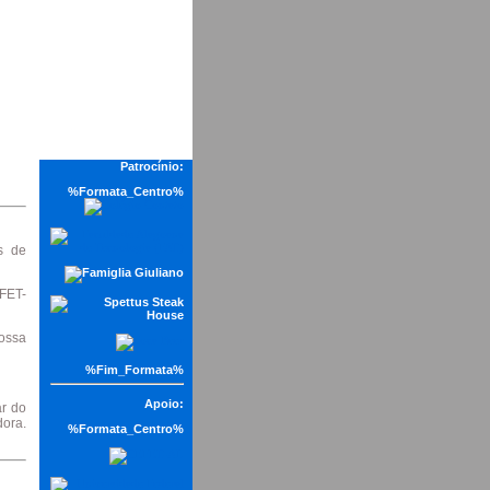
Patrocínio:
%Formata_Centro%
s de
EFET-
ossa
%Fim_Formata%
Apoio:
ar do
ora.
%Formata_Centro%